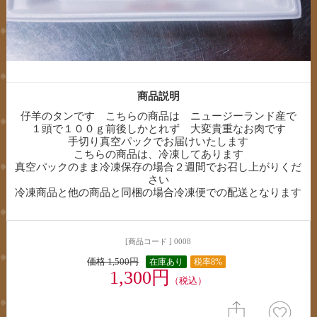
商品説明
仔羊のタンです こちらの商品は ニュージーランド産で
１頭で１００ｇ前後しかとれず 大変貴重なお肉です
手切り真空パックでお届けいたします
こちらの商品は、冷凍してあります
真空パックのまま冷凍保存の場合２週間でお召し上がりくだ
さい
冷凍商品と他の商品と同梱の場合冷凍便での配送となります
[商品コード ] 0008
価格 1,500円
在庫あり
税率8%
1,300円
（税込）